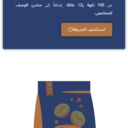
من
100 نكهة
و
12 عائلة
، إضافةً إلى
منشئ الوصف
للمحامص
.
استكشف الخريطة