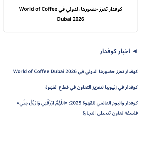
كوفدار تعزز حضورها الدولي في World of Coffee
Dubai 2026
◄️ اخبار كوفدار
كوفدار تعزز حضورها الدولي في World of Coffee Dubai 2026
كوفدار في إثيوبيا لتعزيز التعاون في قطاع القهوة
كوفدار واليوم العالمي للقهوة 2025: «اللَّهُمَّ ارْزُقْنِي وَارْزُقْ مِنِّي»
فلسفة تعاون تتخطى التجارة
تابعنا على وسائل التواصل الاجتماعي