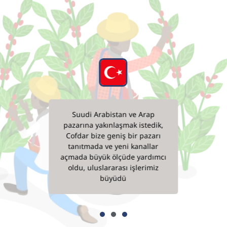
ق مع
Suudi Arabistan ve Arap
ለው ቡና
اصة
pazarına yakınlaşmak istedik,
 ያለው
قهوة.
Cofdar bize geniş bir pazarı
ረጋገጥ
حقيق
tanıtmada ve yeni kanallar
ጎናል፤
، مما
açmada büyük ölçüde yardımcı
ላይ
فرص
oldu, uluslararası işlerimiz
ታወቂያ
büyüdü