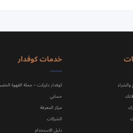
ات
خدمات كوفدار
 والشراء
كوفدار دايركت – جملة القهوة الخضر
انك
حسابي
رك
مركز المعرفة
ك
الشركات
دليل الاستخدام