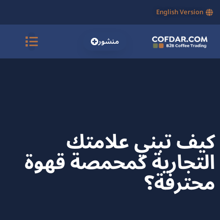
English Version
منشور
كيف تبني علامتك
التجارية كمحمصة قهوة
محترفة؟